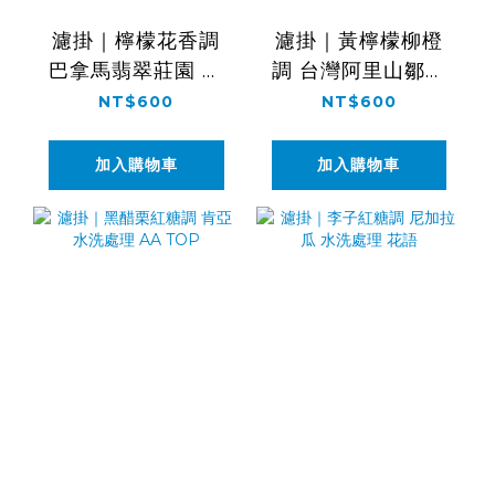
濾掛｜檸檬花香調
濾掛｜黃檸檬柳橙
巴拿馬翡翠莊園 水
調 台灣阿里山鄒築
洗處理 藝伎
園 水洗處理 藝伎
NT$600
NT$600
加入購物車
加入購物車