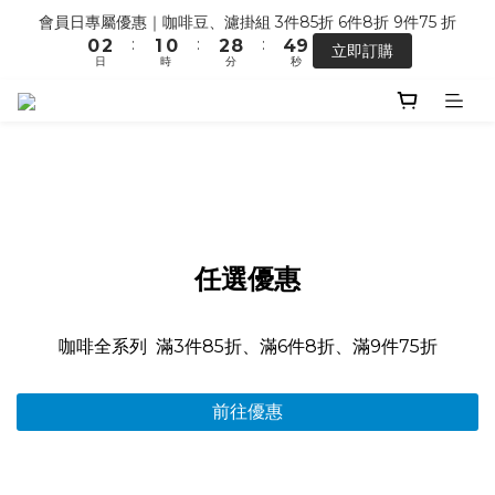
6
5
6
5
7
9
1
3
2
1
3
9
5
9
會員日專屬優惠｜咖啡豆、濾掛組 3件85折 6件8折 9件75 折
【馬年開運】電商單筆消費滿 $1,500，即贈「幸運小馬」
5
4
5
4
6
8
:
:
:
0
2
1
0
2
8
4
8
立即訂購
4
3
4
3
5
7
日
時
分
秒
1
0
1
7
3
7
3
2
3
2
4
6
0
0
6
2
6
2
1
2
1
3
9
5
9
七夕限定 ｜甜點系列 2 組 88 折
5
1
5
:
:
:
1
0
1
0
2
8
4
8
搶先預購
4
0
4
日
時
分
秒
0
0
1
7
3
7
3
3
0
6
2
6
2
2
5
1
5
【馬年開運】電商單筆消費滿 $1,500，即贈「幸運小馬」
1
1
4
0
4
0
0
3
3
2
2
任選優惠
1
1
0
0
咖啡全系列 滿3件85折、滿6件8折、滿9件75折
前往優惠