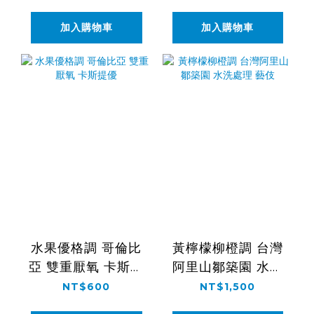
伎
加入購物車
加入購物車
水果優格調 哥倫比
黃檸檬柳橙調 台灣
亞 雙重厭氧 卡斯提
阿里山鄒築園 水洗
優
處理 藝伎
NT$600
NT$1,500