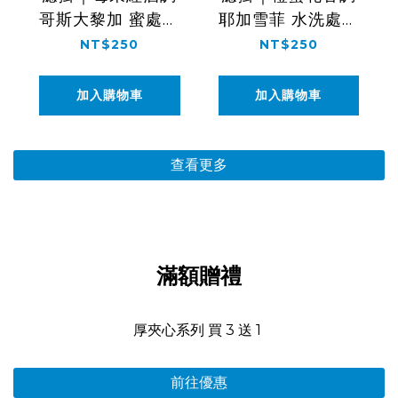
哥斯大黎加 蜜處理
耶加雪菲 水洗處理
莫札特
G1
NT$250
NT$250
加入購物車
加入購物車
查看更多
滿額贈禮
厚夾心系列 買 3 送 1
前往優惠