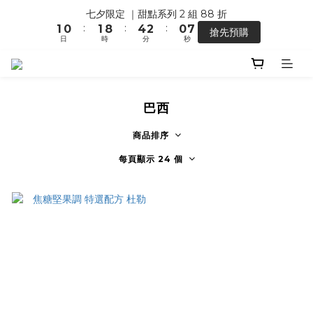
5
0
6
2
0
8
2
1
2
9
5
3
1
七夕限定 ｜甜點系列 2 組 88 折
【馬年開運】電商單筆消費滿 $1,500，即贈「幸運小馬」
4
5
1
7
:
:
:
1
0
1
8
4
2
0
搶先預購
3
4
0
日
時
分
秒
6
0
0
7
3
1
2
3
5
6
2
0
1
2
4
5
1
【馬年開運】電商單筆消費滿 $1,500，即贈「幸運小馬」
0
1
3
4
0
0
2
3
巴西
1
2
0
1
商品排序
0
每頁顯示 24 個