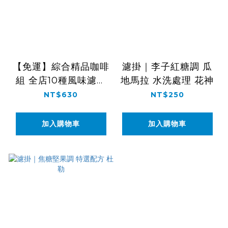
【免運】綜合精品咖啡
濾掛｜李子紅糖調 瓜
組 全店10種風味濾掛
地馬拉 水洗處理 花神
試飲組
NT$630
NT$250
加入購物車
加入購物車