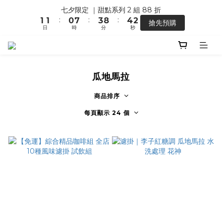
1
5
1
6
2
0
2
2
1
8
4
9
5
3
七夕限定 ｜甜點系列 2 組 88 折
【馬年開運】電商單筆消費滿 $1,500，即贈「幸運小馬」
0
4
0
5
1
:
:
:
1
1
0
7
3
8
4
2
搶先預購
3
4
0
日
時
分
秒
0
0
6
2
7
3
1
2
3
5
1
6
2
0
1
2
4
0
5
1
【馬年開運】電商單筆消費滿 $1,500，即贈「幸運小馬」
0
1
3
4
0
0
2
3
瓜地馬拉
1
2
0
1
商品排序
0
每頁顯示 24 個