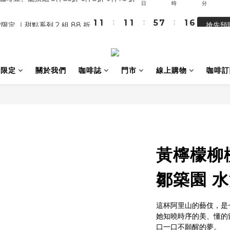
1
3
5
:
:
:
1
1
1
1
5
7
1
5
【馬年開運】電商單筆消費滿 $1,500，即贈「幸運小馬」
限定 ｜甜點系列 2 組 88 折
搶先預
0
2
4
日
時
分
秒
0
0
0
0
4
6
0
4
1
3
3
5
3
【馬年開運】電商單筆消費滿 $1,500，即贈「幸運小馬」
0
2
2
4
2
1
1
3
1
0
0
2
0
間限定
關於我們
咖啡誌
門市
線上購物
咖啡訂
1
0
黃檸檬柳
鄒築園 水
這杯阿里山的藝伎，是
她知曉時序的美、懂的
口一口不願醒的夢。