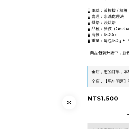
⣿ 風味：黃檸檬 / 柳橙 
⣿ 處理：水洗處理法
⣿ 烘焙：淺烘焙
⣿ 品種：藝伎（Geish
⣿ 海拔：1500m
⣿ 重量：每包150g ± 1
- 商品包裝升級中，新
全店，您的訂單，本島
全店，【馬年開運】單
NT$1,500