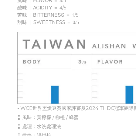
| FLAVOR
＝ 3
風味
/5
| ACIDITY
＝ 4
/5
酸
味
| BITTERNESS
＝ 1
/5
苦
味
＝ 3
| SWEETNESS
甜味
/5
- WCE世界盃烘豆賽國家評審及2024 THDC冠軍團
⣿ 風味：黃檸檬 / 柳橙 / 蜂蜜
⣿ 處理：水洗處理法
⣿ 烘焙：淺烘焙