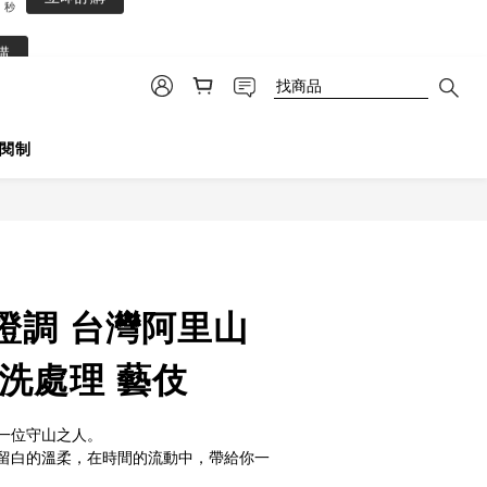
3
購
2
1
0
閱制
立即購買
橙調 台灣阿里山
洗處理 藝伎
一位守山之人。
留白的溫柔，在時間的流動中，帶給你一