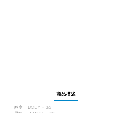
商品描述
度 | BODY ＝
醇
3/5