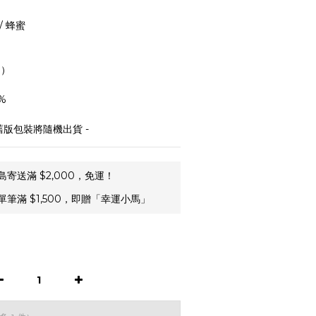
/ 蜂蜜
a）
%
舊版包裝將隨機出貨 -
寄送滿 $2,000，免運！
筆滿 $1,500，即贈「幸運小馬」