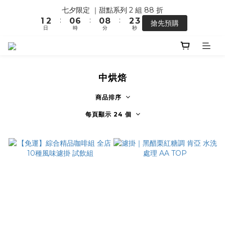
2
4
6
0
1
2
3
1
7
1
9
3
4
七夕限定 ｜甜點系列 2 組 88 折
【馬年開運】電商單筆消費滿 $1,500，即贈「幸運小馬」
1
3
5
0
:
:
:
1
2
0
6
0
8
2
3
搶先預購
0
2
4
日
時
分
秒
0
1
5
7
1
2
1
3
0
4
6
0
1
0
2
3
5
0
【馬年開運】電商單筆消費滿 $1,500，即贈「幸運小馬」
1
2
4
0
1
3
中烘焙
0
2
1
商品排序
0
每頁顯示 24 個