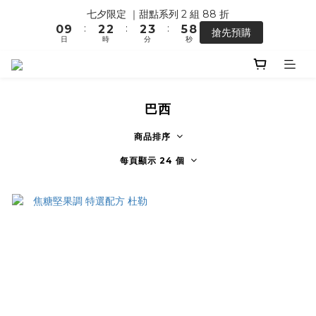
0
0
0
1
3
6
1
3
3
3
4
6
9
七夕限定 ｜甜點系列 2 組 88 折
【馬年開運】電商單筆消費滿 $1,500，即贈「幸運小馬」
0
2
5
:
:
:
0
9
2
2
2
3
5
8
搶先預購
1
4
日
時
分
秒
8
1
1
1
2
4
7
0
3
7
0
0
0
1
3
6
2
6
0
2
5
【馬年開運】電商單筆消費滿 $1,500，即贈「幸運小馬」
1
5
1
4
0
4
0
3
巴西
3
2
2
1
商品排序
1
0
每頁顯示 24 個
0