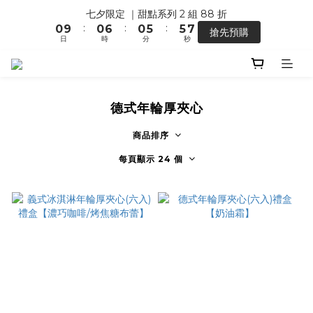
4
3
3
5
1
1
7
1
6
6
8
七夕限定 ｜甜點系列 2 組 88 折
【馬年開運】電商單筆消費滿 $1,500，即贈「幸運小馬」
3
2
2
4
:
:
:
0
9
0
6
0
5
5
7
搶先預購
2
1
1
3
日
時
分
秒
8
5
4
4
6
1
0
0
2
7
4
3
3
5
0
1
6
3
2
2
4
【馬年開運】電商單筆消費滿 $1,500，即贈「幸運小馬」
0
5
2
1
1
3
4
1
0
0
2
德式年輪厚夾心
3
0
1
2
0
商品排序
1
每頁顯示 24 個
0