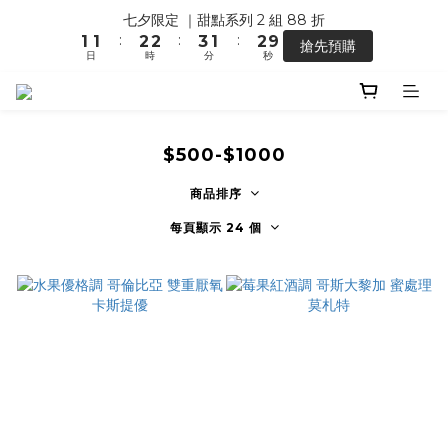
1
0
0
1
0
7
2
2
3
3
4
2
3
七夕限定 ｜甜點系列 2 組 88 折
【馬年開運】電商單筆消費滿 $1,500，即贈「幸運小馬」
0
0
6
:
:
:
1
1
2
2
3
1
2
9
搶先預購
5
日
時
分
秒
0
0
1
1
2
0
1
8
4
0
0
1
0
7
3
0
6
【馬年開運】電商單筆消費滿 $1,500，即贈「幸運小馬」
2
5
1
4
$500-$1000
0
3
2
商品排序
1
每頁顯示 24 個
0