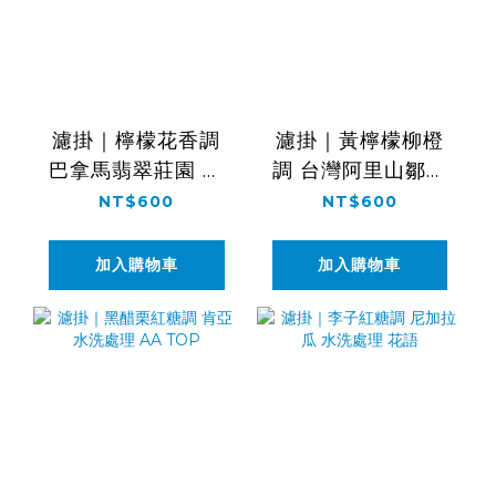
濾掛｜檸檬花香調
濾掛｜黃檸檬柳橙
巴拿馬翡翠莊園 水
調 台灣阿里山鄒築
洗處理 藝伎
園 水洗處理 藝伎
NT$600
NT$600
加入購物車
加入購物車