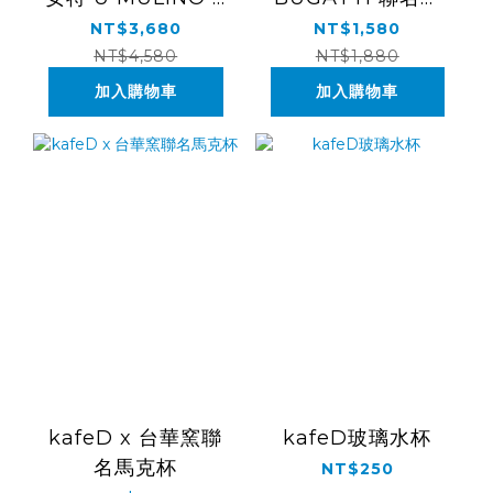
合1研磨手沖旅行組
溫杯-灰
NT$3,680
NT$1,580
NT$4,580
NT$1,880
加入購物車
加入購物車
kafeD x 台華窯聯
kafeD玻璃水杯
名馬克杯
NT$250