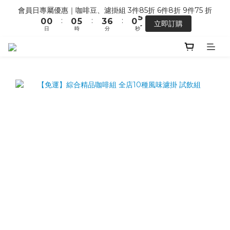
5
5
8
5
9
1
1
1
6
4
7
1
5
會員日專屬優惠｜咖啡豆、濾掛組 3件85折 6件8折 9件75 折
【馬年開運】電商單筆消費滿 $1,500，即贈「幸運小馬」
4
4
9
7
4
8
:
:
:
0
0
0
5
3
6
0
4
立即訂購
3
3
8
6
9
3
7
日
時
分
秒
4
2
5
3
2
2
7
5
8
2
6
3
1
4
2
1
9
1
6
4
7
1
5
七夕限定 ｜甜點系列 2 組 88 折
2
0
3
1
:
:
:
0
8
0
5
3
6
0
4
搶先預購
1
2
0
日
時
分
秒
7
4
2
5
3
0
1
6
3
1
4
2
0
5
2
0
3
1
【馬年開運】電商單筆消費滿 $1,500，即贈「幸運小馬」
4
1
2
0
3
0
1
2
0
1
0