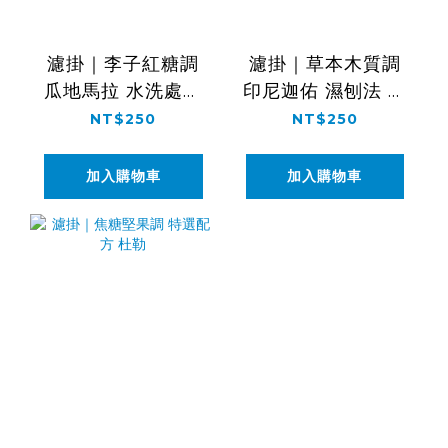
濾掛｜李子紅糖調
濾掛｜草本木質調
瓜地馬拉 水洗處理
印尼迦佑 濕刨法 黃
花神
金曼特寧
NT$250
NT$250
加入購物車
加入購物車