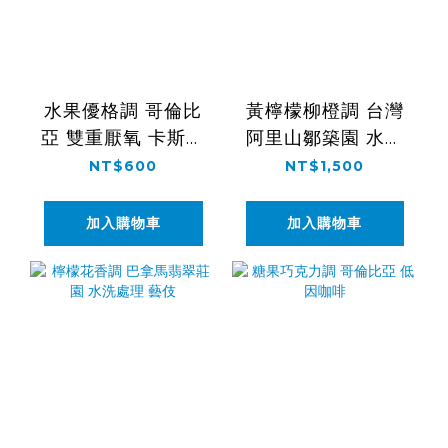
水果優格調 哥倫比
黃檸檬柳橙調 台灣
亞 雙重厭氧 卡斯提
阿里山鄒築園 水洗
優
處理 藝伎
NT$600
NT$1,500
加入購物車
加入購物車