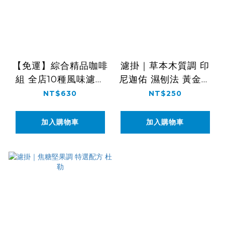
【免運】綜合精品咖啡
濾掛｜草本木質調 印
組 全店10種風味濾掛
尼迦佑 濕刨法 黃金曼
試飲組
特寧
NT$630
NT$250
加入購物車
加入購物車