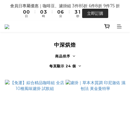
5
5
8
5
8
2
5
1
1
1
4
1
7
4
會員日專屬優惠｜咖啡豆、濾掛組 3件85折 6件8折 9件75 折
【馬年開運】電商單筆消費滿 $1,500，即贈「幸運小馬」
4
4
7
4
7
1
4
:
:
:
0
0
0
3
0
6
3
立即訂購
3
3
6
3
9
6
0
日
時
分
秒
3
2
5
2
2
2
5
2
8
5
2
1
4
1
1
9
1
4
1
7
4
七夕限定 ｜甜點系列 2 組 88 折
1
0
3
0
:
:
:
0
8
0
3
0
6
3
搶先預購
0
2
日
時
分
秒
7
2
5
2
1
中深烘焙
6
1
4
1
0
5
0
3
0
【馬年開運】電商單筆消費滿 $1,500，即贈「幸運小馬」
商品排序
4
2
3
1
每頁顯示 24 個
2
0
1
0