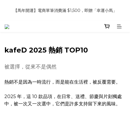
5
7
5
5
9
9
8
8
8
【馬年開運】電商單筆消費滿 $1,500，即贈「幸運小馬」
4
6
4
9
4
8
8
7
7
7
【馬年開運】電商單筆消費滿 $1,500，即贈「幸運小馬」
3
5
3
8
3
9
7
7
6
6
6
2
4
2
7
2
8
6
6
5
5
5
9
1
3
1
6
1
7
5
9
會員日專屬優惠｜咖啡豆、濾掛組 3件85折 6件8折 9件75 折
5
4
4
9
4
8
:
:
:
0
2
0
5
0
6
4
8
立即訂購
4
3
3
8
3
9
7
日
時
分
秒
1
4
5
3
7
3
2
2
7
2
8
6
0
3
4
2
6
2
1
1
6
1
7
5
9
七夕限定 ｜甜點系列 2 組 88 折
kafeD 2025 熱銷 TOP10
2
3
1
5
:
:
:
1
0
0
5
0
6
4
8
搶先預購
1
2
0
4
日
時
分
秒
0
4
5
3
7
0
1
3
被選擇，從來不是偶然
3
4
2
6
0
2
2
3
1
5
【馬年開運】電商單筆消費滿 $1,500，即贈「幸運小馬」
1
1
2
0
4
熱銷不是因為一時流行，而是能在生活裡，被反覆需要。
0
0
1
3
0
2
2025 年，這 10 款品項，在日常、送禮、節慶與片刻獨處
1
中，被一次又一次選中，它們是許多支持留下來的風味。
0