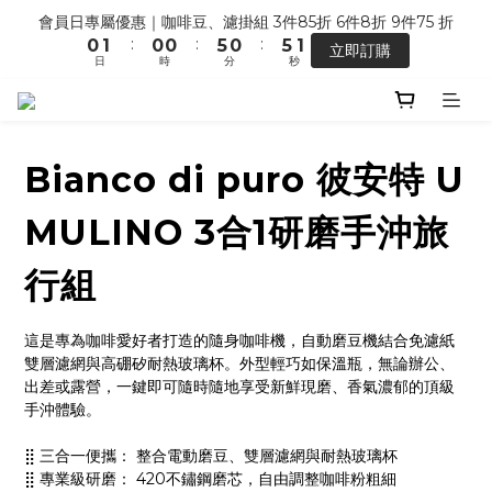
5
5
5
5
6
1
2
1
1
6
1
6
2
會員日專屬優惠｜咖啡豆、濾掛組 3件85折 6件8折 9件75 折
【馬年開運】電商單筆消費滿 $1,500，即贈「幸運小馬」
4
4
4
9
4
9
5
:
:
:
0
1
0
0
5
0
5
1
立即訂購
3
3
3
8
3
8
4
日
時
分
秒
0
4
4
0
2
2
2
7
2
7
3
3
3
1
1
1
6
1
6
2
七夕限定 ｜甜點系列 2 組 88 折
2
2
:
:
:
0
9
0
0
5
0
5
1
搶先預購
1
1
日
時
分
秒
8
4
4
0
0
0
Bianco di puro 彼安特 U
7
3
3
6
2
2
【馬年開運】電商單筆消費滿 $1,500，即贈「幸運小馬」
5
1
1
MULINO 3合1研磨手沖旅
4
0
0
3
行組
2
1
這是專為咖啡愛好者打造的隨身咖啡機，自動磨豆機結合免濾紙
0
雙層濾網與高硼矽耐熱玻璃杯。外型輕巧如保溫瓶，無論辦公、
出差或露營，一鍵即可隨時隨地享受新鮮現磨、香氣濃郁的頂級
手沖體驗。
⣿ 三合一便攜： 整合電動磨豆、雙層濾網與耐熱玻璃杯
⣿ 專業級研磨： 420不鏽鋼磨芯，自由調整咖啡粉粗細