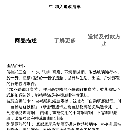
加入追蹤清單
送貨及付款方
商品描述
了解更多
式
產品介紹 :
便攜式三合一： 集「咖啡研磨、不鏽鋼濾網、耐熱玻璃隨行杯」
於一身。體積相當於一個保溫瓶，是日常生活、出差、戶外露營
的行動咖啡夥伴。
420不銹鋼研磨芯： 採用高規格的不鏽鋼錐形磨芯，並具備點位
式粗細調節器，能精準滿足各種咖啡沖煮風味。
智慧自動防卡： 搭載強勁續航電機，並擁有「自動研磨斷電」與
「自動迴旋技術」（研磨若遇卡豆會自動反轉避免馬達卡死）。
免濾紙雙層濾網： 內建可重複使用的不鏽鋼濾網，不需咖啡濾
紙，環保並能完整萃取咖啡油脂。
防燙隔熱設計： 底部底座為雙層高硼矽耐熱玻璃杯，杯身外層特