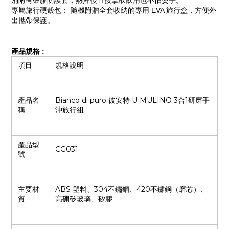
別附有矽膠防護套，熱沖後直接拿取飲用也不怕燙手。
專屬旅行硬殼包： 隨機附贈全套收納的專用 EVA 旅行盒，方便外
出攜帶保護。
產品規格 :
項目
規格說明
產品名
Bianco di puro 彼安特 U MULINO 3合1研磨手
稱
沖旅行組
產品型
CG031
號
主要材
ABS 塑料、304不鏽鋼、420不鏽鋼（磨芯）、
質
高硼矽玻璃、矽膠