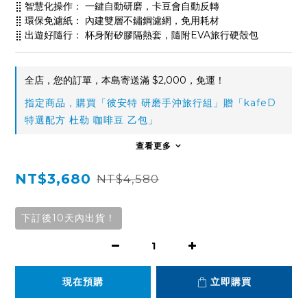
⣿ 智慧化操作： 一鍵自動研磨，卡豆會自動反轉
⣿ 環保免濾紙： 內建雙層不鏽鋼濾網，免用耗材
⣿ 出遊好隨行： 杯身附矽膠隔熱套，隨附EVA旅行硬殼包
全店，您的訂單，本島寄送滿 $2,000，免運！
指定商品，購買「彼安特 研磨手沖旅行組」贈「kafeD
特選配方 杜勒 咖啡豆 乙包」
查看更多
NT$3,680
NT$4,580
下訂後10天內出貨！
現在預購
立即購買