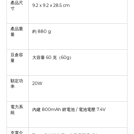
產品尺
9.2 x 9.2 x 28.5 cm
寸
產品重
約 880 g
量
豆倉容
大容量 60 克（60g）
量
額定功
20W
率
電力系
內建 800mAh 鋰電池 / 電池電壓 7.4V
統
充電介