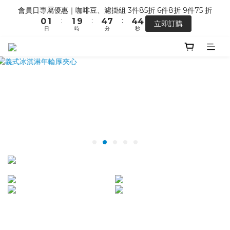
5
6
9
9
9
1
2
2
5
8
5
5
會員日專屬優惠｜咖啡豆、濾掛組 3件85折 6件8折 9件75 折
【馬年開運】電商單筆消費滿 $1,500，即贈「幸運小馬」
4
5
8
8
8
:
:
:
0
1
1
9
4
7
4
4
立即訂購
3
4
7
7
7
日
時
分
秒
0
0
8
3
6
3
3
2
3
6
9
6
6
7
2
5
2
2
1
2
5
8
5
5
七夕限定 ｜甜點系列 2 組 88 折
6
1
4
1
1
:
:
:
0
9
1
9
4
7
4
4
搶先預購
5
0
3
0
0
日
時
分
秒
8
0
8
3
6
3
3
4
2
7
7
2
5
2
2
3
1
6
6
1
4
1
1
【馬年開運】電商單筆消費滿 $1,500，即贈「幸運小馬」
2
0
5
5
0
3
0
0
1
4
4
2
0
3
3
1
2
2
0
1
1
0
0