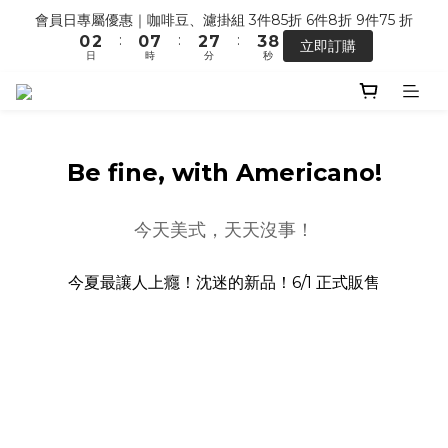
6
5
5
7
8
1
3
1
8
3
8
4
9
會員日專屬優惠｜咖啡豆、濾掛組 3件85折 6件8折 9件75 折
【馬年開運】電商單筆消費滿 $1,500，即贈「幸運小馬」
5
4
4
6
7
:
:
:
0
2
0
7
2
7
3
8
立即訂購
4
3
3
5
6
日
時
分
秒
1
6
1
6
2
7
3
2
2
9
4
9
5
0
5
0
5
1
6
2
1
1
8
3
8
4
9
七夕限定 ｜甜點系列 2 組 88 折
4
4
0
5
:
:
:
1
0
0
7
2
7
3
8
搶先預購
3
3
4
日
時
分
秒
0
6
1
6
2
7
2
2
3
5
0
5
1
6
Be fine, with Americano!
1
1
2
4
4
0
5
【馬年開運】電商單筆消費滿 $1,500，即贈「幸運小馬」
0
0
1
3
3
4
0
2
2
3
今天美式，天天沒事！
1
1
2
0
0
1
今夏最讓人上癮！沈迷的新品！6/1 正式販售
0