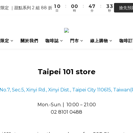
0
2
5
:
:
:
1
0
0
0
4
7
3
3
【馬年開運】電商單筆消費滿 $1,500，即贈「幸運小馬」
限定 ｜甜點系列 2 組 88 折
搶先預
1
4
日
時
分
秒
0
3
6
2
2
0
3
2
5
1
1
【馬年開運】電商單筆消費滿 $1,500，即贈「幸運小馬」
2
1
4
0
0
1
0
3
0
2
間限定
關於我們
咖啡誌
門市
線上購物
咖啡訂
1
0
Taipei 101 store
No.7, Sec.5, Xinyi Rd., Xinyi Dist., Taipei City 110615, Taiwan(
Mon.-Sun. | 10:00－21:00
02 8101 0488