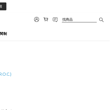
1
1
購
0
0
閱制
R.O.C.)