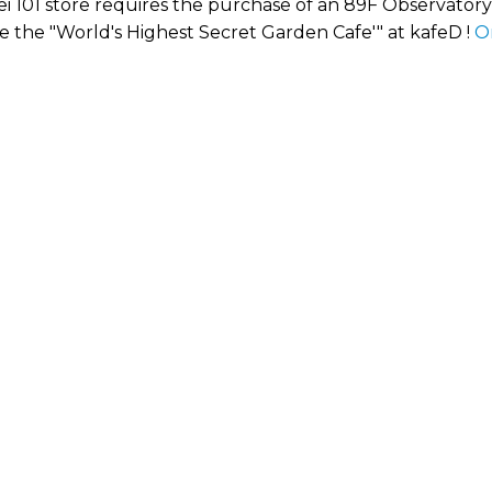
ei 101 store requires the purchase of an 89F Observatory 
e the "World's Highest Secret Garden Cafe'" at kafeD !
O