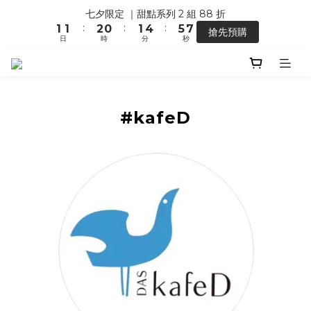
1
0
2
3
5
2
2
3
1
2
5
6
8
七夕限定 ｜甜點系列 2 組 88 折
【馬年開運】電商單筆消費滿 $1,500，即贈「幸運小馬」
0
1
2
4
:
:
:
1
1
2
0
1
4
5
7
搶先預購
0
1
3
日
時
分
秒
0
0
1
0
3
4
6
0
2
0
2
3
5
1
1
2
4
【馬年開運】電商單筆消費滿 $1,500，即贈「幸運小馬」
0
0
1
3
0
2
#kafeD
1
0