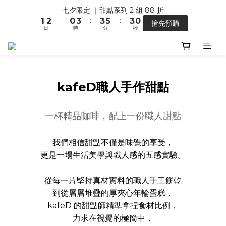
2
1
1
3
1
2
3
1
4
4
6
4
1
七夕限定 ｜甜點系列 2 組 88 折
【馬年開運】電商單筆消費滿 $1,500，即贈「幸運小馬」
1
0
0
2
0
:
:
:
1
2
0
3
3
5
3
0
搶先預購
0
1
日
時
分
秒
0
1
2
2
4
2
0
0
1
1
3
1
0
0
2
0
【馬年開運】電商單筆消費滿 $1,500，即贈「幸運小馬」
1
0
kafeD職人手作甜點
一杯精品咖啡，配上一份職人甜點
我們相信甜點不僅是味覺的享受，
更是一場生活美學與職人感的五感實驗。
從每一片堅持真材實料的職人手工餅乾
到從層層堆疊的厚夾心年輪蛋糕，
kafeD 的甜點師精準拿捏食材比例，
力求在視覺的極簡中，