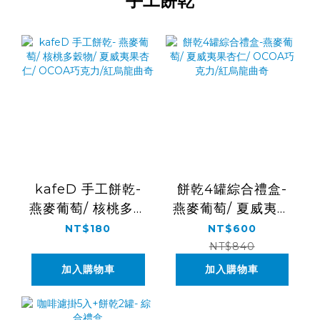
手工餅乾
kafeD 手工餅乾-
餅乾4罐綜合禮盒-
燕麥葡萄/ 核桃多穀
燕麥葡萄/ 夏威夷果
物/ 夏威夷果杏仁/
杏仁/ OCOA巧克
NT$180
NT$600
OCOA巧克力/紅烏
力/紅烏龍曲奇
NT$840
龍曲奇
加入購物車
加入購物車