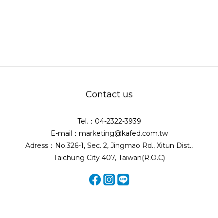
Contact us
Tel.：04-2322-3939
E-mail：marketing@kafed.com.tw
Adress：No.326-1, Sec. 2, Jingmao Rd., Xitun Dist.,
Taichung City 407, Taiwan(R.O.C)