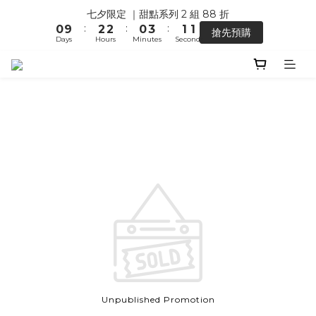
0
0
1
1
3
3
1
4
2
2
七夕限定 ｜甜點系列 2 組 88 折
【馬年開運】電商單筆消費滿 $1,500，即贈「幸運小馬」
0
:
:
:
0
9
2
2
0
3
1
1
搶先預購
Days
Hours
Minutes
Seconds
8
1
1
2
0
0
7
0
0
1
6
0
【馬年開運】電商單筆消費滿 $1,500，即贈「幸運小馬」
5
4
3
2
1
0
Unpublished Promotion