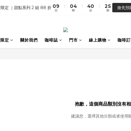
2
2
:
:
:
0
9
0
4
4
0
2
5
【馬年開運】電商單筆消費滿 $1,500，即贈「幸運小馬」
限定 ｜甜點系列 2 組 88 折
搶先預
1
1
日
時
分
秒
8
3
3
1
4
0
0
7
2
2
0
3
【馬年開運】電商單筆消費滿 $1,500，即贈「幸運小馬」
6
1
1
2
5
0
0
1
4
0
間限定
關於我們
咖啡誌
門市
線上購物
咖啡訂
3
2
1
0
抱歉，這個商品類別沒有相
建議您，選擇其他分類或者使用