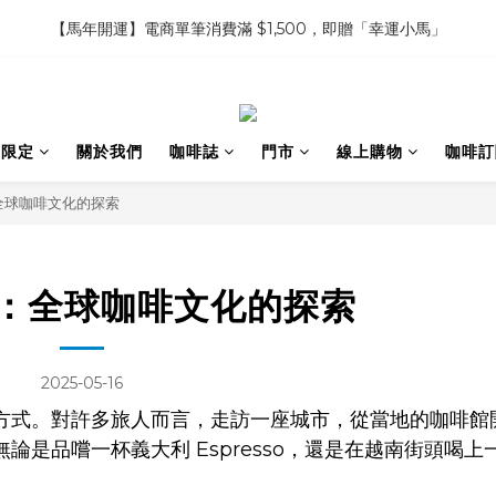
3
6
4
3
8
5
6
6
6
5
7
8
【馬年開運】電商單筆消費滿 $1,500，即贈「幸運小馬」
【馬年開運】電商單筆消費滿 $1,500，即贈「幸運小馬」
2
5
3
2
7
4
5
5
5
4
9
6
7
1
4
2
1
6
3
4
4
4
3
8
5
6
:
:
:
0
3
1
0
5
2
啡豆、濾掛組 3件85折 6件8折 9件75 折
3
3
3
2
7
4
5
日
時
分
2
0
4
1
2
2
2
1
6
3
4
9
1
3
0
:
:
:
1
1
1
0
5
2
3
8
限定 ｜甜點系列 2 組 88 折
搶先預
間限定
關於我們
咖啡誌
門市
線上購物
咖啡訂
0
2
日
時
分
秒
0
0
0
4
1
2
7
1
3
0
1
6
【馬年開運】電商單筆消費滿 $1,500，即贈「幸運小馬」
0
全球咖啡文化的探索
2
0
5
1
4
0
3
2
：全球咖啡文化的探索
1
0
2025-05-16
方式。對許多旅人而言，走訪一座城市，從當地的咖啡館
是品嚐一杯義大利 Espresso，還是在越南街頭喝上
。