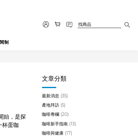
6
5
4
9
3
8
立即訂購
秒
2
7
1
6
購
閱制
0
5
4
3
2
1
0
文章分類
最新消息
(35)
產地拜訪
(5)
咖啡專欄
(20)
開始，是探
咖啡新手指南
(13)
一杯蛋咖
咖啡與健康
(17)