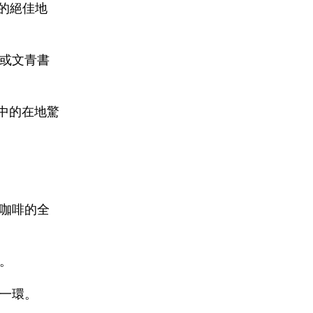
心的絕佳地
或文青書
行中的在地驚
咖啡的全
。
一環。