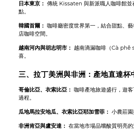
日本東京：
傳統 Kissaten 與新派職人咖
點。
韓國首爾：
咖啡廳密度世界第一，結合甜點、藝
店咖啡空間。
越南河內與胡志明市：
越南滴漏咖啡（Cà phê 
喜。
三、拉丁美洲與非洲：產地直達杯
哥倫比亞、衣索比亞：
咖啡產地旅遊盛行，遊客
過程。
瓜地馬拉安地瓜、衣索比亞耶加雪菲：
小農莊園
非洲肯亞與盧安達：
在當地市場品嚐酸質明亮的