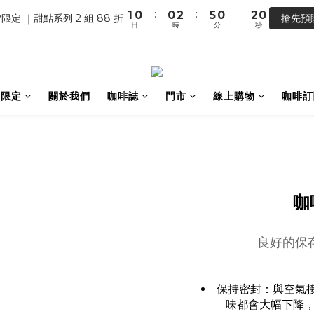
0
0
3
:
:
:
1
0
0
2
5
0
2
0
【馬年開運】電商單筆消費滿 $1,500，即贈「幸運小馬」
限定 ｜甜點系列 2 組 88 折
搶先預
2
日
時
分
秒
0
1
4
1
1
0
3
0
【馬年開運】電商單筆消費滿 $1,500，即贈「幸運小馬」
0
2
1
0
間限定
關於我們
咖啡誌
門市
線上購物
咖啡訂
咖
良好的保
保持密封：與空氣
味都會大幅下降