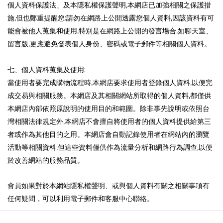
個人資料保護法」及本隱私權保護聲明
本網店已加強相關之保護措
,
施
但也鄭重提醒您
請勿在網路上公開透露您個人資料
因該資料有可
,
:
,
能會被他人蒐集和使用
特別是在網路上公開的發言場合
如聊天室、
,
,
留言版
更應避免發表個人身份、密碼或電子郵件等相關個人資料。
,
七、個人資料蒐集及使用
:
當使用者要完成購物流程時
本網店要求使用者登錄個人資料
以便完
,
,
成交易與相關服務。本網店及其相關網站所取得的個人資料
都僅供
,
本網店內部依照原說明的使用目的和範圍。除非事先說明或依照台
灣相關法律規定外
本網店不會擅自將使用者的個人資料提供給第三
,
者或作為其他目的之用。本網店會自動記錄使用者在網站內的瀏覽
活動等相關資料
但這些資料僅供作為流量分析和網路行為調查
以便
,
,
於改善網站的服務品質。
會員如果對於本網站隱私權聲明、或與個人資料有關之相關事項有
任何疑問，可以利用電子郵件和客服中心聯絡。