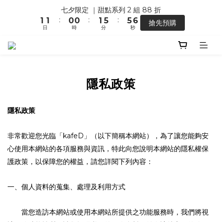
4
1
3
3
7
2
2
1
1
2
6
6
七夕限定 ｜甜點系列 2 組 88 折
【馬年開運】電商單筆消費滿 $1,500，即贈「幸運小馬」
3
0
2
2
:
:
:
6
1
1
0
0
1
5
5
搶先預購
2
1
1
日
時
分
秒
5
0
0
0
4
4
1
0
0
4
3
3
0
3
2
2
【馬年開運】電商單筆消費滿 $1,500，即贈「幸運小馬」
2
1
1
1
0
0
隱私政策
0
隱私政策
非常歡迎您光臨「
」（以下簡稱本網站），為了讓您能夠安
kafeD
心使用本網站的各項服務與資訊，特此向您說明本網站的隱私權保
護政策，以保障您的權益，請您詳閱下列內容：
一、個人資料的蒐集、處理及利用方式
當您造訪本網站或使用本網站所提供之功能服務時，我們將視