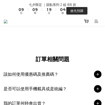
7
7
1
1
1
2
1
七夕限定 ｜甜點系列 2 組 88 折
4
【馬年開運】電商單筆消費滿 $1,500，即贈「幸運小馬」
6
6
0
:
:
:
0
9
0
9
1
9
0
3
搶先預購
5
5
日
時
分
秒
8
8
0
8
2
4
4
7
7
7
1
3
3
6
6
6
【馬年開運】電商單筆消費滿 $1,500，即贈「幸運小馬」
0
2
2
5
5
5
1
1
4
4
4
0
0
3
3
3
2
2
2
1
1
1
0
0
0
訂單相關問題
該如何使用優惠碼及推薦碼？
是否可以使用手機載具或是統編？
我的訂單何時會出貨？