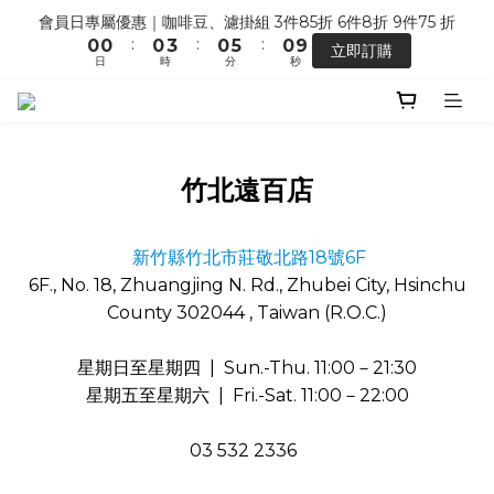
5
5
8
5
5
1
1
1
4
1
6
1
會員日專屬優惠｜咖啡豆、濾掛組 3件85折 6件8折 9件75 折
【馬年開運】電商單筆消費滿 $1,500，即贈「幸運小馬」
4
4
7
4
9
4
:
:
:
0
0
0
3
0
5
0
9
立即訂購
3
3
6
3
8
3
日
時
分
秒
2
4
8
2
2
5
2
7
2
1
3
7
1
9
1
4
1
6
1
七夕限定 ｜甜點系列 2 組 88 折
0
2
6
:
:
:
0
8
0
3
0
5
0
9
搶先預購
1
5
日
時
分
秒
7
2
4
8
0
4
6
1
3
7
竹北遠百店
3
5
0
2
6
【馬年開運】電商單筆消費滿 $1,500，即贈「幸運小馬」
2
4
1
5
1
3
0
4
新竹縣竹北市莊敬北路18號6F
0
2
3
6F., No. 18, Zhuangjing N. Rd., Zhubei City, Hsinchu
1
2
County 302044 , Taiwan (R.O.C.)
0
1
0
星期日至星期四 | Sun.-Thu. 11:00－21:30
星期五至星期六 | Fri.-Sat. 11:00－22:00
03 532 2336