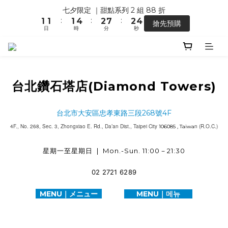
1
2
0
5
0
2
2
2
2
5
3
8
3
5
七夕限定 ｜甜點系列 2 組 88 折
【馬年開運】電商單筆消費滿 $1,500，即贈「幸運小馬」
0
1
4
1
:
:
:
1
1
1
4
2
7
2
4
搶先預購
0
3
0
日
時
分
秒
0
0
0
3
1
6
1
3
2
2
0
5
0
2
1
1
4
1
【馬年開運】電商單筆消費滿 $1,500，即贈「幸運小馬」
0
0
3
0
2
台北鑽石塔店(Diamond Towers)
1
0
台北市大安區忠孝東路三段268號4F
4F., No. 268, Sec. 3, Zhongxiao E. Rd., Da’an Dist., Taipei City
n (R.O.C.)
106085 , Taiwa
星期一至星期日
|
Mon.-Sun.
11:00－21:30
02 2721 6289
MENU｜メニュー
MENU｜
메
뉴