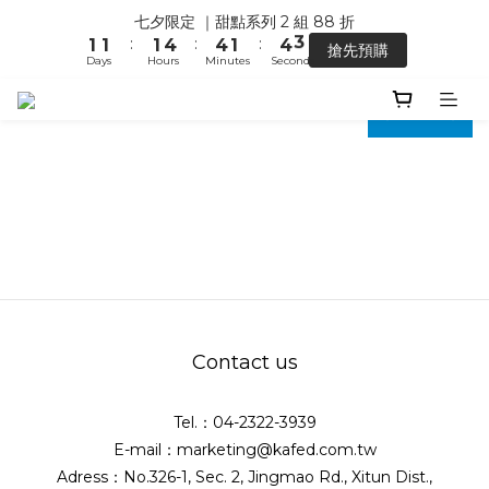
1
4
1
2
2
2
2
2
2
5
5
2
5
七夕限定 ｜甜點系列 2 組 88 折
【馬年開運】電商單筆消費滿 $1,500，即贈「幸運小馬」
0
3
0
1
1
1
:
:
:
1
1
1
4
4
1
4
搶先預購
2
0
0
0
Days
Hours
Minutes
Seconds
0
0
0
3
3
0
3
1
2
2
2
prev
next
0
1
1
1
【馬年開運】電商單筆消費滿 $1,500，即贈「幸運小馬」
0
0
0
Contact us
Tel.：04-2322-3939
E-mail：marketing@kafed.com.tw
Adress：No.326-1, Sec. 2, Jingmao Rd., Xitun Dist.,