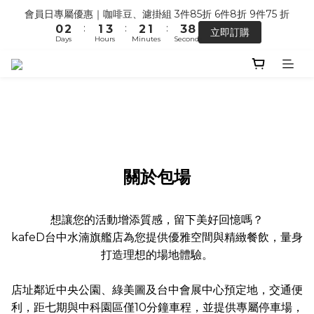
6
5
6
8
7
6
8
1
3
2
4
3
2
4
8
會員日專屬優惠｜咖啡豆、濾掛組 3件85折 6件8折 9件75 折
【馬年開運】電商單筆消費滿 $1,500，即贈「幸運小馬」
5
4
5
7
6
5
7
:
:
:
0
2
1
3
2
1
3
7
立即訂購
4
3
4
6
5
4
6
Days
Hours
Minutes
Seconds
1
0
2
1
0
2
6
3
2
3
5
4
3
5
9
0
1
0
1
5
2
1
2
4
3
2
4
8
七夕限定 ｜甜點系列 2 組 88 折
0
0
4
:
:
:
1
0
1
3
2
1
3
7
搶先預購
3
Days
Hours
Minutes
Seconds
0
0
2
1
0
2
6
2
1
0
1
5
1
0
0
4
【馬年開運】電商單筆消費滿 $1,500，即贈「幸運小馬」
0
3
2
1
關於包場
0
想讓您的活動增添質感，留下美好回憶嗎？
kafeD台中水湳旗艦店為您提供優雅空間與精緻餐飲，量身
打造理想的場地體驗。
店址鄰近中央公園、綠美圖及台中會展中心預定地，交通便
利，距七期與中科園區僅10分鐘車程，並提供專屬停車場，