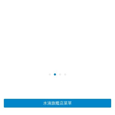
水湳旗艦店菜單