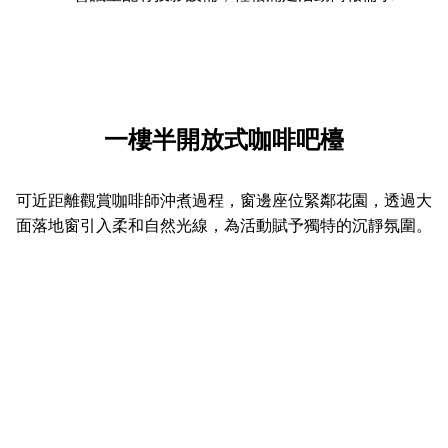
一樓半開放式咖啡吧檯
可近距離觀賞咖啡師沖煮過程，窗邊座位緊鄰花園，透過大
面落地窗引入柔和自然光線，為活動賦予獨特的沉靜氛圍。