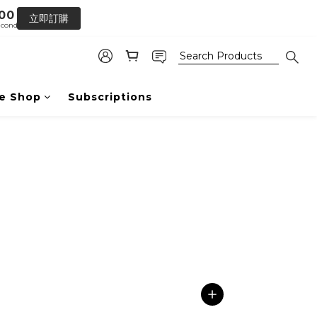
5
9
立即訂購
conds
4
8
3
7
購
2
6
1
5
0
4
e Shop
Subscriptions
3
2
1
0