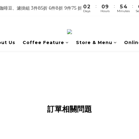
4
3
3
8
6
8
:
:
:
0
2
0
9
5
3
【馬年開運】電商單筆消費滿 $1,500，即贈「幸運小馬」
啡豆、濾掛組 3件85折 6件8折 9件75 折
3
2
2
7
5
7
Days
Hours
Minutes
Se
1
8
4
2
2
1
1
6
4
6
0
7
3
1
:
:
:
1
0
0
9
5
3
5
9
限定 ｜甜點系列 2 組 88 折
搶先預
6
2
0
Days
Hours
Minutes
Seconds
0
8
4
2
4
8
5
1
7
3
1
3
7
【馬年開運】電商單筆消費滿 $1,500，即贈「幸運小馬」
4
0
ut Us
Coffee Feature
Store & Menu
Onlin
6
2
0
2
6
3
5
1
1
5
2
4
0
0
4
1
3
3
0
2
2
1
1
0
0
訂單相關問題