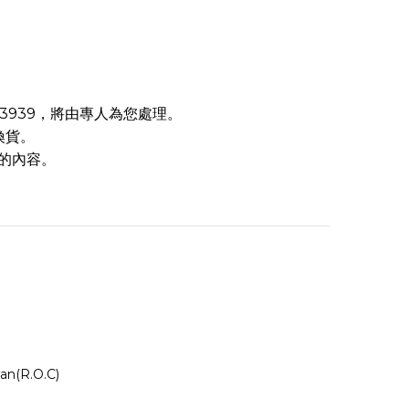
23939，將由專人為您處理。
換貨。
的內容。
wan(R.O.C)