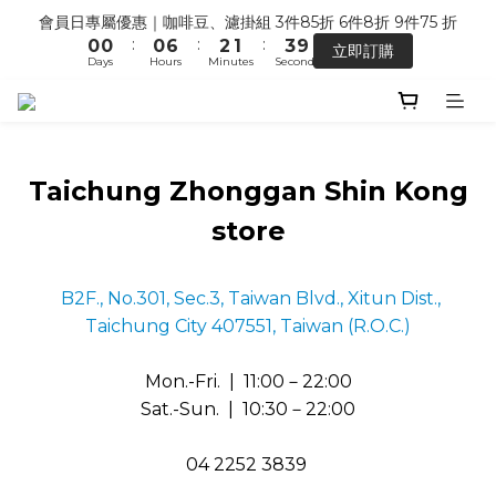
5
5
7
6
8
1
1
1
7
3
2
4
會員日專屬優惠｜咖啡豆、濾掛組 3件85折 6件8折 9件75 折
【馬年開運】電商單筆消費滿 $1,500，即贈「幸運小馬」
4
4
6
5
7
:
:
:
0
0
0
6
2
1
3
9
立即訂購
3
3
9
5
4
6
Days
Hours
Minutes
Seconds
5
1
0
2
8
2
2
8
4
3
5
4
0
1
7
1
9
1
7
3
2
4
七夕限定 ｜甜點系列 2 組 88 折
3
0
6
:
:
:
0
8
0
6
2
1
3
9
搶先預購
2
5
Days
Hours
Minutes
Seconds
7
5
1
0
2
8
1
4
6
4
0
1
7
Taichung Zhonggan Shin Kong
0
3
5
3
0
6
【馬年開運】電商單筆消費滿 $1,500，即贈「幸運小馬」
2
4
2
5
store
1
3
1
4
0
2
0
3
1
2
B2F., No.301, Sec.3, Taiwan Blvd., Xitun Dist.,
0
1
Taichung City 407551, Taiwan (R.O.C.)
0
Mon.-Fri. | 11:00－22:00
Sat.-Sun. | 10:30－22:00
04 2252 3839