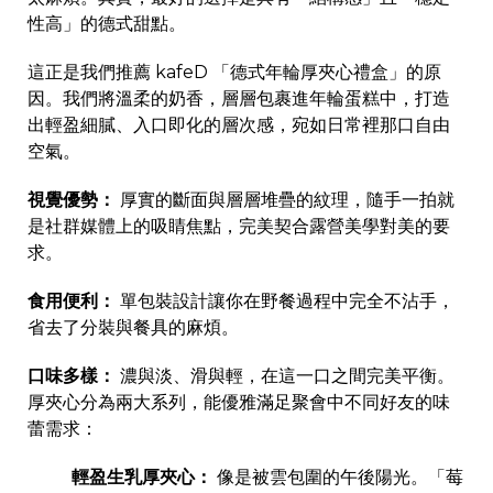
性高」的德式甜點。
這正是我們推薦 kafeD 「德式年輪厚夾心禮盒」的原
因。我們將溫柔的奶香，層層包裹進年輪蛋糕中，打造
出輕盈細膩、入口即化的層次感，宛如日常裡那口自由
空氣。
視覺優勢：
厚實的斷面與層層堆疊的紋理，隨手一拍就
是社群媒體上的吸睛焦點，完美契合露營美學對美的要
求。
食用便利：
單包裝設計讓你在野餐過程中完全不沾手，
省去了分裝與餐具的麻煩。
口味多樣：
濃與淡、滑與輕，在這一口之間完美平衡。
厚夾心分為兩大系列，能優雅滿足聚會中不同好友的味
蕾需求：
輕盈生乳厚夾心：
像是被雲包圍的午後陽光。「莓