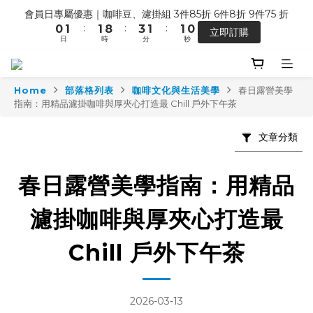
1
2
2
9
4
2
1
會員日專屬優惠｜咖啡豆、濾掛組 3件85折 6件8折 9件75 折
4
5
7
5
4
【馬年開運】電商單筆消費滿 $1,500，即贈「幸運小馬」
:
:
:
0
1
1
8
3
1
0
9
立即訂購
3
4
6
4
3
日
時
分
秒
0
0
7
2
0
8
2
3
5
3
2
6
1
7
1
2
9
4
2
1
七夕限定 ｜甜點系列 2 組 88 折
5
0
6
:
:
:
0
9
1
8
3
1
0
9
搶先預購
4
5
日
時
分
秒
8
0
7
2
0
8
Home
部落格列表
咖啡文化與生活美學
春日露營美學
3
4
7
6
1
7
指南：用精品濾掛咖啡與厚夾心打造最 Chill 戶外下午茶
2
3
6
5
0
6
【馬年開運】電商單筆消費滿 $1,500，即贈「幸運小馬」
1
2
5
4
5
文章分類
0
1
4
3
4
0
3
2
3
春日露營美學指南：用精品
2
1
2
1
0
1
0
0
濾掛咖啡與厚夾心打造最
Chill 戶外下午茶
2026-03-13