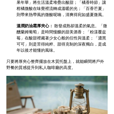
果年華」將生活溫柔堆疊出酸甜；「橘香時節」讓
柑橘微酸在味覺裡流轉成溫暖的光；「百香芒夏」
則帶來熱帶風的微酸呢喃，清爽得宛如盛夏微風。
溫潤奶油霜厚夾心：
散發成熟卻溫柔的氣息。「微
醺蘭姆葡萄」是時間慢釀的甜美酒香；「粉漾覆盆
莓」在酸甜裡藏著少女心般的任性與溫柔；「濃黑
可可」則是苦得純粹、甜得克制的深夜獨白，是成
年以後才能懂的風味。
只要將厚夾心整齊擺放在木質托盤上，就能瞬間將戶外
野餐的質感提升到私人咖啡廳的高度。