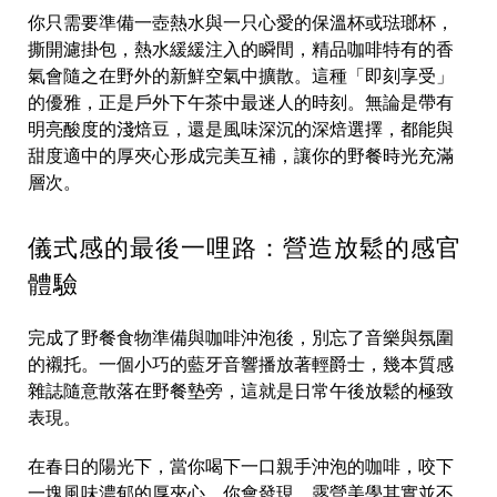
你只需要準備一壺熱水與一只心愛的保溫杯或琺瑯杯，
撕開濾掛包，熱水緩緩注入的瞬間，精品咖啡特有的香
氣會隨之在野外的新鮮空氣中擴散。這種「即刻享受」
的優雅，正是戶外下午茶中最迷人的時刻。無論是帶有
明亮酸度的淺焙豆，還是風味深沉的深焙選擇，都能與
甜度適中的厚夾心形成完美互補，讓你的野餐時光充滿
層次。
儀式感的最後一哩路：營造放鬆的感官
體驗
完成了野餐食物準備與咖啡沖泡後，別忘了音樂與氛圍
的襯托。一個小巧的藍牙音響播放著輕爵士，幾本質感
雜誌隨意散落在野餐墊旁，這就是日常午後放鬆的極致
表現。
在春日的陽光下，當你喝下一口親手沖泡的咖啡，咬下
一塊風味濃郁的厚夾心，你會發現，露營美學其實並不