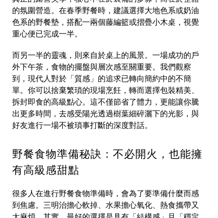
的氛圍營造。在春季野餐時，建議選擇大地色系或奶油
色系的野餐墊，搭配一兩個藤編籃或摺疊小木桌，視覺
重心便已完成一半。
而另一半的靈魂，則來自於桌上的風景。一場成功的戶
外下午茶，食物的擺盤與層次感至關重要。我們觀察
到，現代人對於「質感」的追求已轉向簡約中的不簡
單。你可以捨棄繁瑣的現場烹飪，轉而選擇包裝精美、
拆封即食的高級點心。這不僅節省了體力，更能讓你騰
出更多時間，去感受陽光透過樹葉細碎灑下的光影，與
好友進行一場不被瑣事打斷的深度對話。
野餐食物準備秘訣：不必開火，也能擁
有高級感甜點
很多人在進行野餐食物準備時，會為了要準備什麼而感
到焦慮。三明治擔心軟掉、水果擔心氧化、熱食攜帶又
太麻煩。其實，最好的選擇是具有「結構感」且「穩定