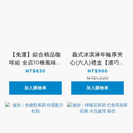
【免運】綜合精品咖
義式冰淇淋年輪厚夾
啡組 全店10種風味濾
心(六入)禮盒【濃巧咖
掛 試飲組
啡/烤焦糖布蕾】
NT$630
NT$900
NT$1,020
加入購物車
加入購物車