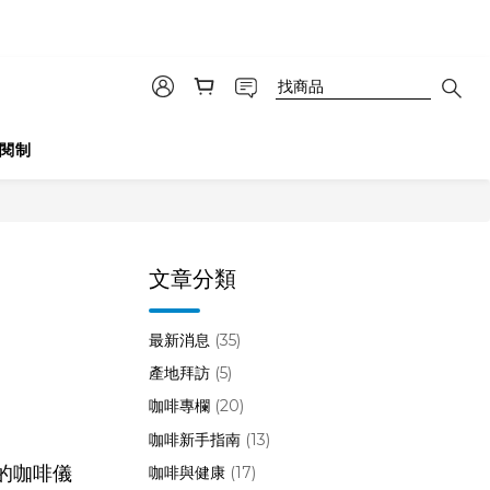
5
7
4
6
3
5
2
4
立即訂購
秒
1
3
0
2
購
閱制
1
0
文章分類
最新消息
(35)
產地拜訪
(5)
咖啡專欄
(20)
咖啡新手指南
(13)
亞的咖啡儀
咖啡與健康
(17)