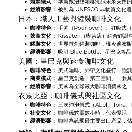
婚姻儀式：
準新娘泡鹽咖啡測試未來夫婿的
經濟影響：
被列為 UNESCO 非物質文
日本：職人工藝與罐裝咖啡文化
咖啡特色：
手沖（Pour-over）、虹吸式
飲食文化：
Kissaten（喫茶店）結合靜
罐裝文化：
世界首創罐裝咖啡，現今遍布販
經濟影響：
吸引 Blue Bottle、星巴
美國：星巴克與速食咖啡文化
咖啡特色：
美式咖啡、外帶文化盛行，強調
商業模式：
星巴克創造「第三空間」，兼具
經濟影響：
美國為全球最大咖啡消費國之一，
衣索比亞：咖啡儀式與社區文化
咖啡特色：
三次沖泡儀式（Abol、Tona、
社交文化：
咖啡儀式需數小時，代表慢活、
經濟影響：
咖啡為該國最主要出口產品，佔比