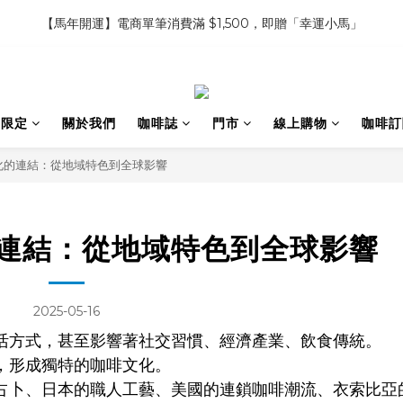
3
4
3
5
6
7
5
5
7
8
9
7
9
【馬年開運】電商單筆消費滿 $1,500，即贈「幸運小馬」
【馬年開運】電商單筆消費滿 $1,500，即贈「幸運小馬」
2
3
2
4
5
6
4
4
6
7
8
6
8
1
2
1
3
4
5
3
3
5
6
7
5
7
:
:
:
0
1
0
2
3
4
啡豆、濾掛組 3件85折 6件8折 9件75 折
2
2
4
5
6
4
6
日
時
分
0
1
2
3
1
1
3
4
5
3
5
0
1
2
:
:
:
0
9
0
2
3
4
2
4
限定 ｜甜點系列 2 組 88 折
搶先預
間限定
關於我們
咖啡誌
門市
線上購物
咖啡訂
0
1
日
時
分
秒
8
1
2
3
1
3
0
7
0
1
2
0
2
【馬年開運】電商單筆消費滿 $1,500，即贈「幸運小馬」
化的連結：從地域特色到全球影響
6
0
1
1
5
0
0
4
3
連結：從地域特色到全球影響
2
1
0
2025-05-16
活方式，甚至影響著社交習慣、經濟產業、飲食傳統。
，形成獨特的咖啡文化。
的咖啡占卜、日本的職人工藝、美國的連鎖咖啡潮流、衣索比