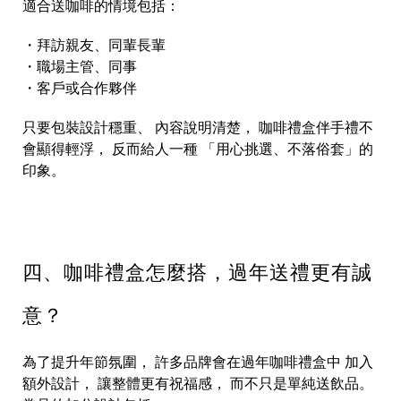
適合送咖啡的情境包括：
・拜訪親友、同輩長輩
・職場主管、同事
・客戶或合作夥伴
只要包裝設計穩重、 內容說明清楚， 咖啡禮盒伴手禮不
會顯得輕浮， 反而給人一種 「用心挑選、不落俗套」的
印象。
四、咖啡禮盒怎麼搭，過年送禮更有誠
意？
為了提升年節氛圍， 許多品牌會在過年咖啡禮盒中 加入
額外設計， 讓整體更有祝福感， 而不只是單純送飲品。