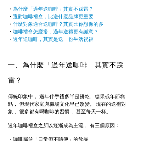
・
為什麼「過年送咖啡」其實不踩雷？
・
選對咖啡禮盒，比送什麼品牌更重要
・
什麼對象適合送咖啡？其實比你想像的多
・
咖啡禮盒怎麼搭，過年送禮更有誠意？
・
過年送咖啡，其實是送一份生活祝福
一、為什麼「過年送咖啡」其實不踩
雷？
傳統印象中， 過年伴手禮多半是餅乾、糖果或年節糕
點， 但現代家庭與職場文化早已改變。 現在的送禮對
象， 很多都有喝咖啡的習慣， 甚至每天一杯。
過年咖啡禮盒之所以逐漸成為主流， 有三個原因：
・咖啡屬於「日常但不隨便」的飲品