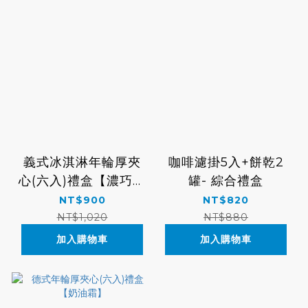
義式冰淇淋年輪厚夾
咖啡濾掛5入+餅乾2
心(六入)禮盒【濃巧咖
罐- 綜合禮盒
啡/烤焦糖布蕾】
NT$900
NT$820
NT$1,020
NT$880
加入購物車
加入購物車