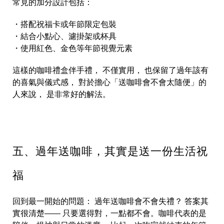
常見的加分設計包括：
・搭配祝福卡或年節限定包裝
・結合小點心、濾掛架或杯具
・使用紅色、金色等年節視覺元素
這樣的咖啡禮盒伴手禮， 不僅實用， 也保留了過年該有
的喜氣與儀式感， 對於擔心「送咖啡會不會太隨便」的
人來說， 是非常好的解法。
五、過年送咖啡，其實是送一份生活祝
福
回到最一開始的問題： 過年送咖啡會不會失禮？ 答案其
實很清楚—— 只要選得對，一點都不會。咖啡代表的是