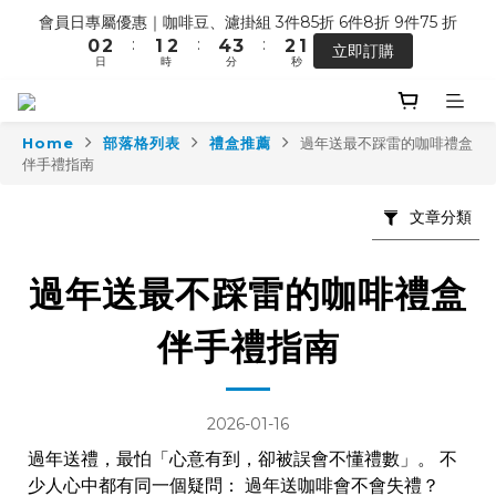
1
3
2
3
5
4
3
1
會員日專屬優惠｜咖啡豆、濾掛組 3件85折 6件8折 9件75 折
5
4
5
6
8
7
6
4
【馬年開運】電商單筆消費滿 $1,500，即贈「幸運小馬」
:
:
:
0
2
1
2
4
3
2
0
立即訂購
4
3
4
5
7
6
5
3
日
時
分
秒
1
0
1
3
2
1
3
2
3
4
6
5
4
2
0
0
2
1
0
2
1
2
3
5
4
3
1
七夕限定 ｜甜點系列 2 組 88 折
1
0
:
:
:
1
0
1
2
4
3
2
0
搶先預購
0
日
時
分
秒
0
0
1
3
2
1
Home
部落格列表
禮盒推薦
過年送最不踩雷的咖啡禮盒
伴手禮指南
0
2
1
0
1
0
【馬年開運】電商單筆消費滿 $1,500，即贈「幸運小馬」
0
文章分類
過年送最不踩雷的咖啡禮盒
伴手禮指南
2026-01-16
過年送禮，最怕「心意有到，卻被誤會不懂禮數」。 不
少人心中都有同一個疑問： 過年送咖啡會不會失禮？