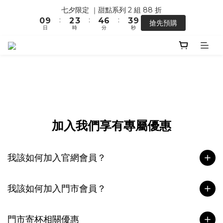
0
1
2
4
1
7
1
3
4
5
7
4
七夕限定 ｜甜點系列 2 組 88 折
【馬年開運】電商單筆消費滿 $1,500，即贈「幸運小馬」
0
1
3
0
6
:
:
:
0
9
2
3
4
6
3
9
搶先預購
0
2
5
日
時
分
秒
8
1
2
3
5
2
8
1
4
7
0
1
2
4
1
7
0
3
6
0
1
3
0
6
【馬年開運】電商單筆消費滿 $1,500，即贈「幸運小馬」
2
5
0
2
5
1
4
1
4
0
3
0
3
2
2
1
1
0
0
加入我們享有專屬優惠
我該如何加入官網會員？
我該如何加入門市會員？
門市寄杯相關優惠